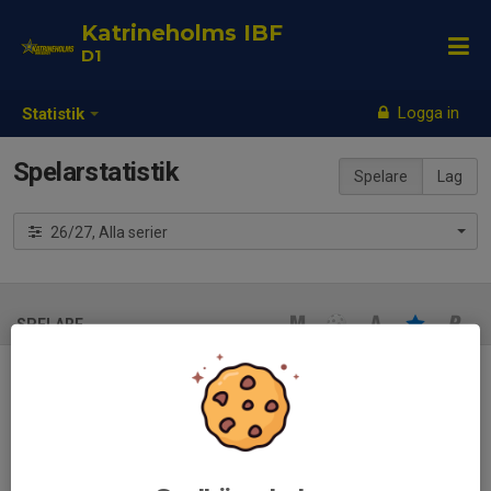
Katrineholms IBF
D1
Logga in
Statistik
Spelarstatistik
Spelare
Lag
26/27, Alla serier
SPELARE
Ingen spelarstatistik inlagd