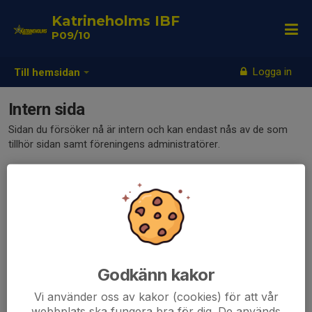
Katrineholms IBF
P09/10
Logga in
Till hemsidan
Intern sida
Sidan du försöker nå är intern och kan endast nås av de som
tillhör sidan samt föreningens administratörer.
Klicka här för att logga in
Godkänn kakor
Vi använder oss av kakor (cookies) för att vår
webbplats ska fungera bra för dig. De används