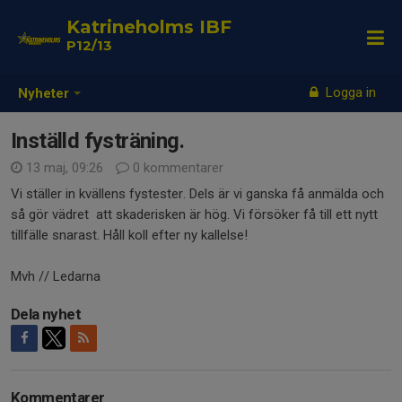
Katrineholms IBF
P12/13
Logga in
Nyheter
Inställd fysträning.
13 maj, 09:26
0 kommentarer
Vi ställer in kvällens fystester. Dels är vi ganska få anmälda och
så gör vädret att skaderisken är hög. Vi försöker få till ett nytt
tillfälle snarast. Håll koll efter ny kallelse!
Mvh // Ledarna
Dela nyhet
Kommentarer