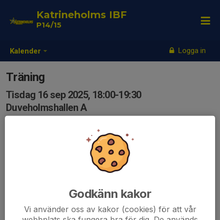
Katrineholms IBF
P14/15
Logga in
Kalender
Träning
Tisdag 16 sep 2025, 18:00-19:30
Duveholmshallen A
Samling: 17:45
Godkänn kakor
Vi använder oss av kakor (cookies) för att vår
webbplats ska fungera bra för dig. De används