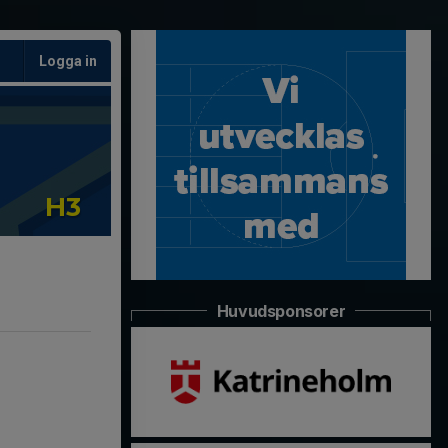
Logga in
H3
Huvudsponsorer