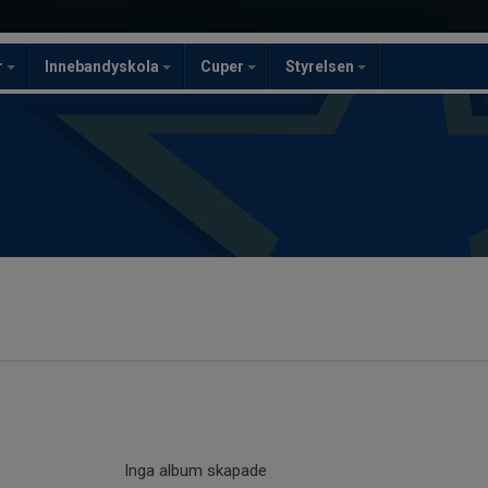
r
Innebandyskola
Cuper
Styrelsen
Inga album skapade