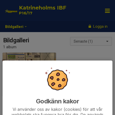
Katrineholms IBF
P16/17
Logga in
Bildgalleri
Bildgalleri
Senaste (1)
1 album
Sammandrag 9/11-2024 Skjulsta
2024-11-09
|
13 st
Godkänn kakor
Vi använder oss av kakor (cookies) för att vår
webbplats ska fungera bra för dig. De används