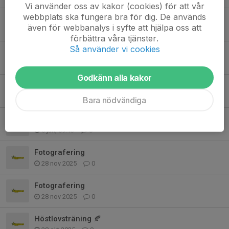
Vi använder oss av kakor (cookies) för att vår
webbplats ska fungera bra för dig. De används
Onsdagens träning den 18/3
även för webbanalys i syfte att hjälpa oss att
15 mar, 14:04
0
förbättra våra tjänster.
Så använder vi cookies
Sportlov
12 feb, 11:17
0
Godkänn alla kakor
Info inför morgondagens träning
27 jan, 10:31
0
Bara nödvändiga
Info om träningsstart
6 jan, 09:43
0
Fotografering
28 nov 2025
0
Fotografering
28 nov 2025
0
Höstlovsträning 🍂