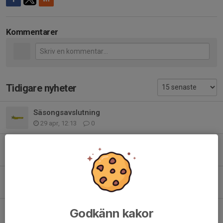
Kommentarer
Tidigare nyheter
Säsongsavslutning
29 apr, 12:13
0
Säsongens sista träning!
19 apr, 10:00
0
Ingen träning på påsklovet
5 apr, 18:40
0
Dagens träning
Godkänn kakor
1 apr, 09:03
0