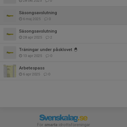
28 okt 2025
0
Säsongsavslutning
6 maj 2025
0
Säsongsavslutning
28 apr 2025
2
Träningar under påsklovet 🐣
13 apr 2025
0
Arbetespass
6 apr 2025
0
För
smarta
idrottsföreningar