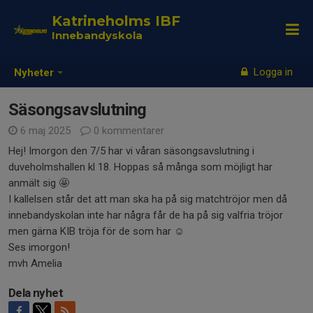
Katrineholms IBF
Innebandyskola
Logga in
Nyheter
Säsongsavslutning
6 maj 2025
0 kommentarer
Hej! Imorgon den 7/5 har vi våran säsongsavslutning i
duveholmshallen kl 18. Hoppas så många som möjligt har
anmält sig 🤩
I kallelsen står det att man ska ha på sig matchtröjor men då
innebandyskolan inte har några får de ha på sig valfria tröjor
men gärna KIB tröja för de som har ☺️
Ses imorgon!
mvh Amelia
Dela nyhet