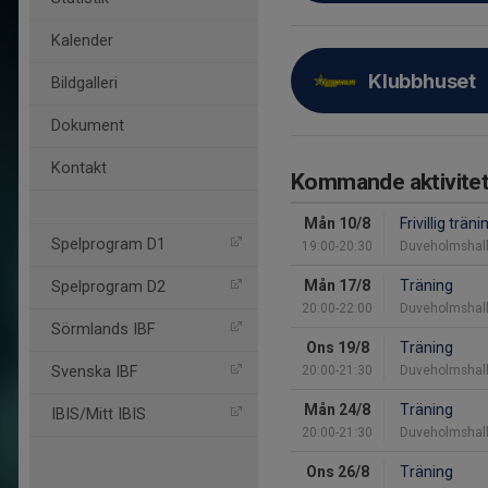
Kalender
Klubbhuset
Bildgalleri
Dokument
Kontakt
Kommande aktivitet
Mån 10/8
Frivillig träni
Spelprogram D1
19:00-20:30
Duveholmshal
Mån 17/8
Träning
Spelprogram D2
20:00-22:00
Duveholmshal
Sörmlands IBF
Ons 19/8
Träning
Svenska IBF
20:00-21:30
Duveholmshal
Mån 24/8
Träning
IBIS/Mitt IBIS
20:00-21:30
Duveholmshal
Ons 26/8
Träning