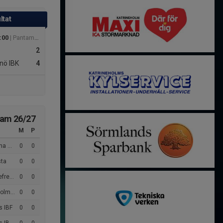
ltat
:00
| Pantamera Flickor Röd Klass A
2
nö IBK
4
Dam 26/27
M
P
tandard
0
0
sta
0
0
ed D2
0
0
F U-lag
0
0
s IBF
0
0