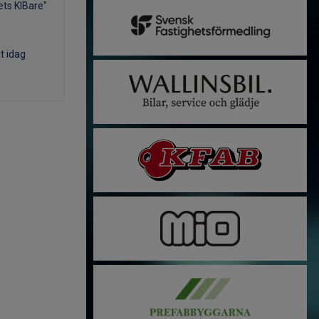
ts KIBare"
t idag