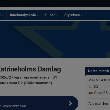
r
Innebandyskola
Cuper
Styrelsen
 Katrineholms Damlag
Nästa match
026/27 vara representerade i D1
Mån 5 okt 00:
and) samt D2 (Södermanland)
D2
Onyx IBS U
Alla matcher
t Skadeanmälan