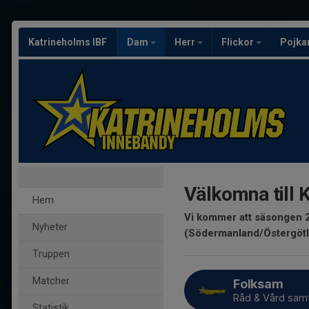
Katrineholms IBF
Dam
Herr
Flickor
Pojka
Välkomna till
Hem
Vi kommer att säsongen 2
Nyheter
(Södermanland/Östergötl
Truppen
Matcher
Folksam
Råd & Vård sam
Statistik