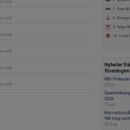
6. Nykvarns IBF 
len A+B
7. Onyx IBS 
8. Strängnäs IBK Utveck
len A+B
9. Telge SIB
len A+B
10. Trosa Edanö
len A+B
Nyheter fr
len A+B
föreningen
KIB i Pridepa
len A+B
22 jul
Sparbanksjog
2026
15 jun
Köp replica p
VM-tröja via 
20 maj