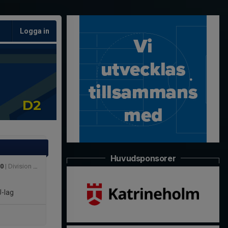
Logga in
D2
Huvudsponsorer
00
| Division 2 Dam
-lag