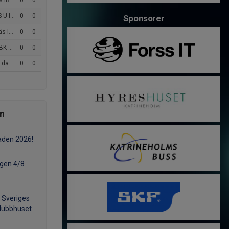
U-lag
0
0
U-lag
0
0
Sponsorer
ling D2
0
0
K D2
0
0
 IBK
0
0
ån
raden 2026!
gen 4/8
å Sveriges
Klubbhuset