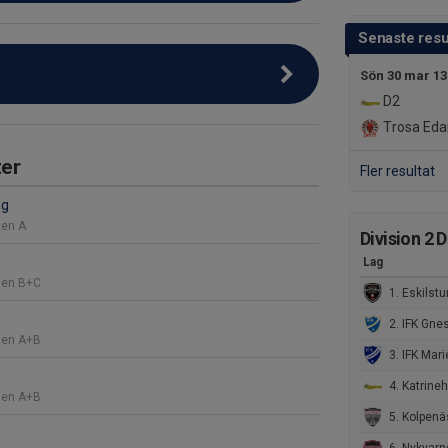
Senaste resu
Sön 30 mar 13
D2
Trosa Eda
er
Fler resultat
ng
len A
Division 2 
Lag
len B+C
1. Eskilstuna Nyfors IK/ IK S
2. IFK Gne
len A+B
3. IFK Mariefr
4. Katrineholms IB
len A+B
5. Kolpenä