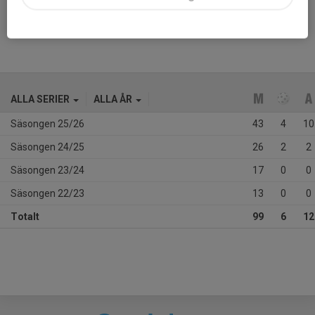
Tidigare klubbar
KIB
ALLA SERIER
ALLA ÅR
Säsongen 25/26
43
4
10
Säsongen 24/25
26
2
2
Säsongen 23/24
17
0
0
Säsongen 22/23
13
0
0
Totalt
99
6
12