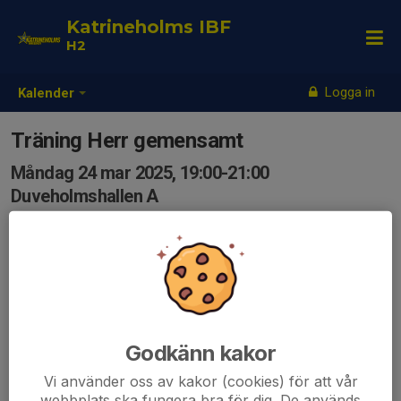
Katrineholms IBF
H2
Logga in
Kalender
Träning Herr gemensamt
Måndag 24 mar 2025, 19:00-21:00
Duveholmshallen A
Samling: 19:00, Hallen
Fram till cupen kör vi gemensam H2/H3-träning
måndagar och onsdagar.
Godkänn kakor
Vi använder oss av kakor (cookies) för att vår
webbplats ska fungera bra för dig. De används