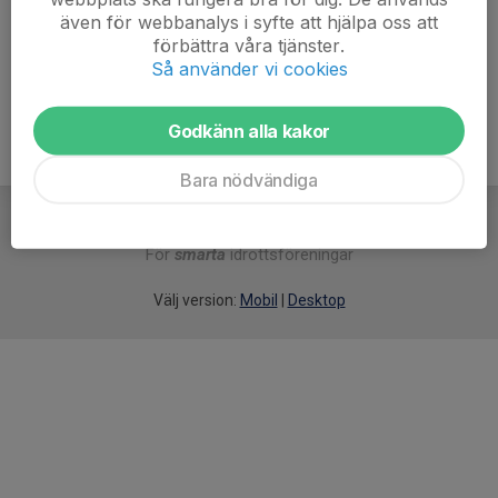
Tränare
även för webbanalys i syfte att hjälpa oss att
076-703 30 51
förbättra våra tjänster.
koskinen1980@hotmail.com
Så använder vi cookies
Godkänn alla kakor
Bara nödvändiga
För
smarta
idrottsföreningar
Välj version:
Mobil
|
Desktop