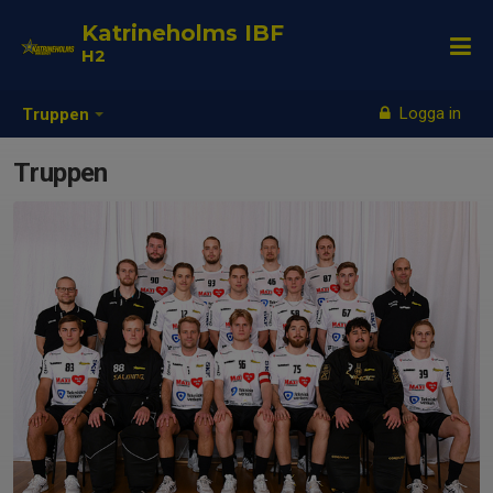
Katrineholms IBF
H2
Logga in
Truppen
Truppen