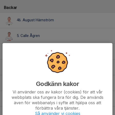
Backar
46. August Härnström
5. Calle Ågren
89. David Eriksson
21. Gustaf Winterros Malmsten
Godkänn kakor
66. Linus Koivisto
Vi använder oss av kakor (cookies) för att vår
webbplats ska fungera bra för dig. De används
17. Marcus Eriksson
även för webbanalys i syfte att hjälpa oss att
förbättra våra tjänster.
Så använder vi cookies
Nils Fällman