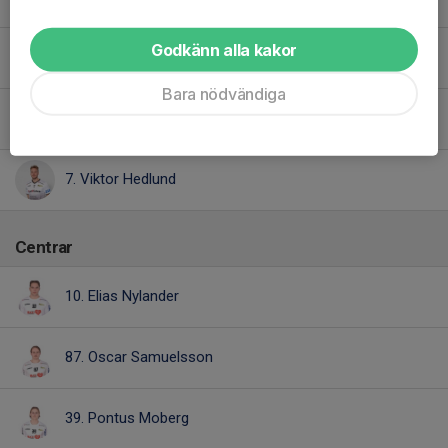
Godkänn alla kakor
12. Nils Winterros Malmsten
Bara nödvändiga
Rikard Söderström
7. Viktor Hedlund
Centrar
10. Elias Nylander
87. Oscar Samuelsson
39. Pontus Moberg