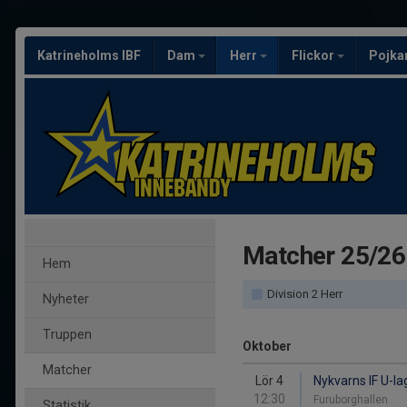
Katrineholms IBF
Dam
Herr
Flickor
Pojka
Matcher 25/26
Hem
Division 2 Herr
Nyheter
Truppen
Oktober
Matcher
Lör 4
Nykvarns IF U-la
12:30
Furuborghallen
Statistik