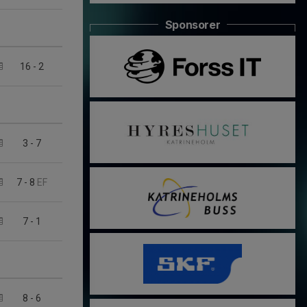
Sponsorer
16
-
2
3
-
7
7
-
8
EF
7
-
1
8
-
6