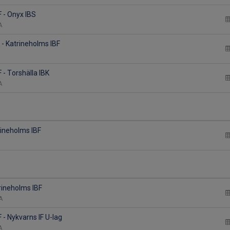
 - Onyx IBS
 A
 - Katrineholms IBF
 - Torshälla IBK
 A
rineholms IBF
rineholms IBF
 A
 - Nykvarns IF U-lag
 A