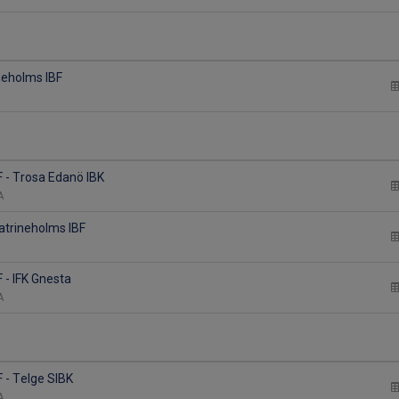
neholms IBF
F - Trosa Edanö IBK
 A
Katrineholms IBF
2
 - IFK Gnesta
 A
 - Telge SIBK
 A