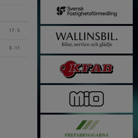
17
-
5
3
-
11