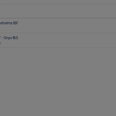
neholms IBF
 - Onyx IBS
 A