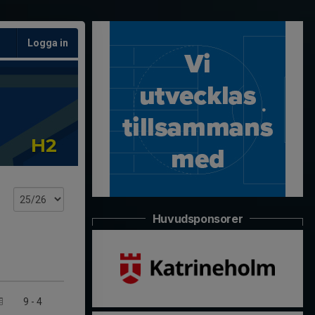
Logga in
H2
Huvudsponsorer
9
-
4