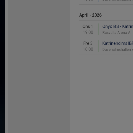
April - 2026
Ons 1
Onyx IBS - Katri
19:00
Rosvalla Arena A
Fre 3
Katrineholms IBF
16:00
Duveholmshallen