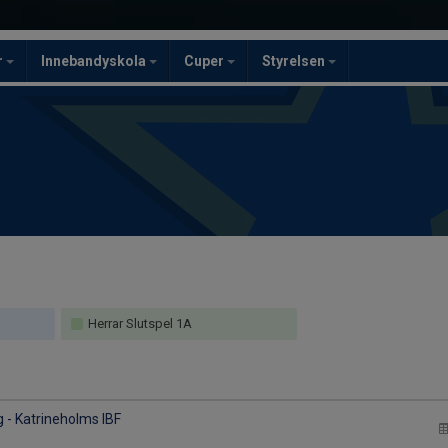
r
Innebandyskola
Cuper
Styrelsen
Herrar Slutspel 1A
g - Katrineholms IBF