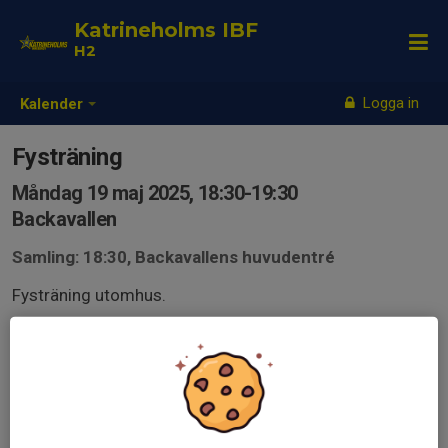
Katrineholms IBF
H2
Logga in
Kalender
Fysträning
Måndag 19 maj 2025, 18:30-19:30
Backavallen
Samling: 18:30, Backavallens huvudentré
Fysträning utomhus.
1. Löpning
2 varv på spåret Backavallen.
2. Crossfit
Så många varv som möjligt under 20 minuter.