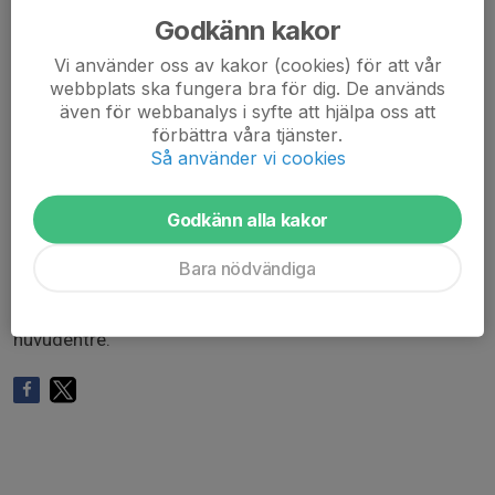
10 kroppsrodd (10X0)
Godkänn kakor
10 armhävningar (10X0)
15 benböj (10X0)
Vi använder oss av kakor (cookies) för att vår
webbplats ska fungera bra för dig. De används
Förklaring tempo för arbetande muskel:
även för webbanalys i syfte att hjälpa oss att
förbättra våra tjänster.
10X0 =>
Så använder vi cookies
1 = 1 sekund förlängning av muskel
0 = Håll 0 sekund i "yttre ändläge"
X = Explosiv sammandragning av muskel
Godkänn alla kakor
0 = Håll 0 sekund i "inre ändläge"
Bara nödvändiga
Samling 18:30 ombytta o klara vid Backavallens
huvudentre.