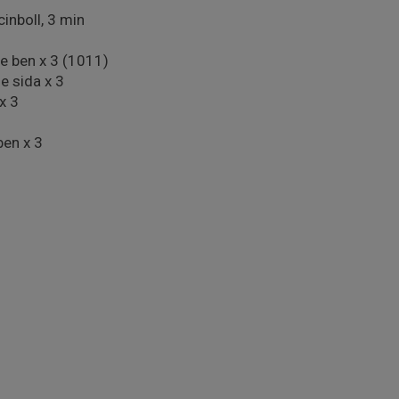
inboll, 3 min
je ben x 3 (1011)
e sida x 3
x 3
ben x 3