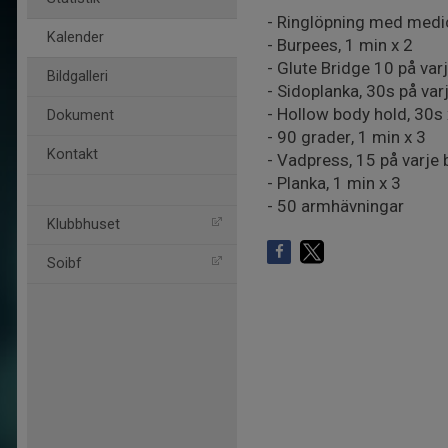
- Ringlöpning med medic
Kalender
- Burpees, 1 min x 2
- Glute Bridge 10 på var
Bildgalleri
- Sidoplanka, 30s på varj
- Hollow body hold, 30s 
Dokument
- 90 grader, 1 min x 3
Kontakt
- Vadpress, 15 på varje 
- Planka, 1 min x 3
- 50 armhävningar
Klubbhuset
Soibf