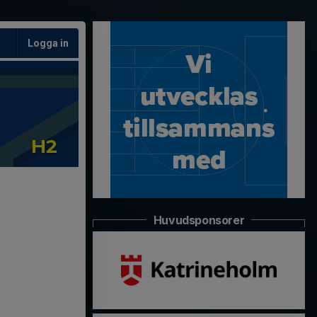
Logga in
H2
Huvudsponsorer