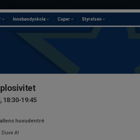
r
Innebandyskola
Cuper
Styrelsen
plosivitet
, 18:30-19:45
vallens huvudentré
i Duve A!