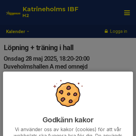
Katrineholms IBF
H2
Logga in
Kalender
Löpning + träning i hall
Onsdag 28 maj 2025, 18:20-20:00
Duveholmshallen A med omnejd
Samling: 18:20, Omklädningsrum enligt infotavlan
Upplägg:
- 18:20 ombytta och klara för löpning, 2 varv på spåret
- Tillbaka till omklädningsrummet, byte till
inomhusskor/kläder
- Innebandy i Duve A
Godkänn kakor
Vi använder oss av kakor (cookies) för att vår
webbplats ska fungera bra för dig. De används