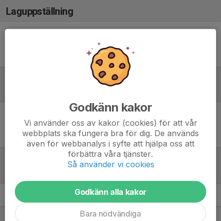
Laguppställning
Ingen uppställning ifylld
Referat
Godkänn kakor
Vi använder oss av kakor (cookies) för att vår
Inget referat skrivet
webbplats ska fungera bra för dig. De används
även för webbanalys i syfte att hjälpa oss att
förbättra våra tjänster.
Så använder vi cookies
Tabell
Godkänn alla kakor
Damer division 2
M
+/-
P
Bara nödvändiga
1. Nykvarns IBF
20
139
58