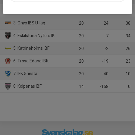
2. Telge SIBK U-lag
20
49
39
3. Onyx IBS U-lag
20
24
38
4. Eskilstuna Nyfors IK
20
7
34
5. Katrineholms IBF
20
-2
26
6. Trosa Edanö IBK
20
-19
23
7. IFK Gnesta
20
-40
10
8. Kolpenäs IBF
14
-158
0