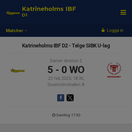
Katrineholms IBF
D1
Logga in
Matcher
Katrineholms IBF D2 - Telge SIBK U-lag
Damer division 2
5 - 0
WO
23 feb 2025, 18:30,
Duveholmshallen A
Samling 17:30