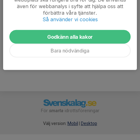
Emilia Stenholm
även för webbanalys i syfte att hjälpa oss att
Lagledare
förbättra våra tjänster.
073-338 51 99
Så använder vi cookies
emiliastenholm02@gmail.com
Marco Hedlund
Godkänn alla kakor
Lagledare
Mobil visas bara för inloggade
Bara nödvändiga
E-post visas bara för inloggade
För
smarta
idrottsföreningar
Välj version:
Mobil
|
Desktop