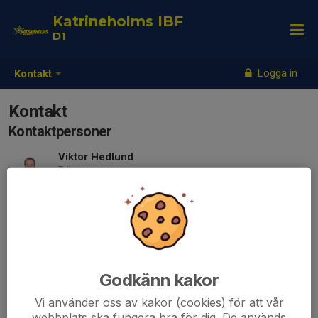
Katrineholms IBF
D1
Logga in
Kontakt
Kontakt
Kontaktpersoner
Viktor Hedlund
Tränare
Mobil visas bara för inloggade
E-post visas bara för inloggade
Andreas Fredriksson
Tränare
0704171205
Godkänn kakor
070-417 12 05
andreas_kib@hotmail.com
Vi använder oss av kakor (cookies) för att vår
webbplats ska fungera bra för dig. De används