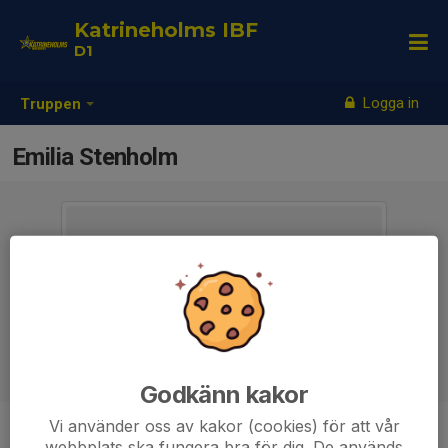
Katrineholms IBF
D1
Logga in
Truppen
Emilia Stenholm
Godkänn kakor
Vi använder oss av kakor (cookies) för att vår
Titel
Lagledare
webbplats ska fungera bra för dig. De används