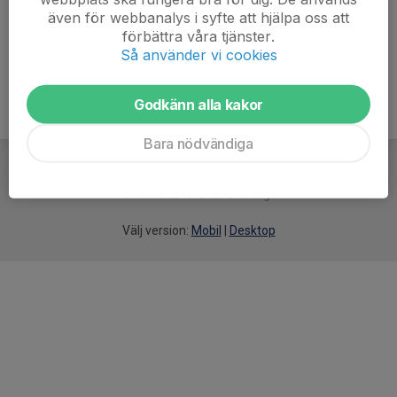
även för webbanalys i syfte att hjälpa oss att
Ålder
23 år
förbättra våra tjänster.
Så använder vi cookies
Godkänn alla kakor
Bara nödvändiga
För
smarta
idrottsföreningar
Välj version:
Mobil
|
Desktop