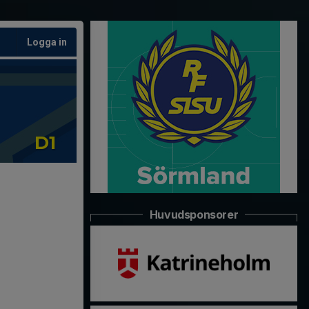
Logga in
D1
Huvudsponsorer