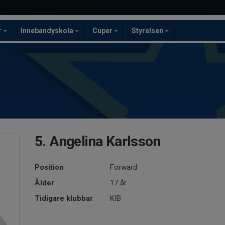
r
Innebandyskola
Cuper
Styrelsen
5. Angelina Karlsson
Position
Forward
Ålder
17 år
Tidigare klubbar
KIB