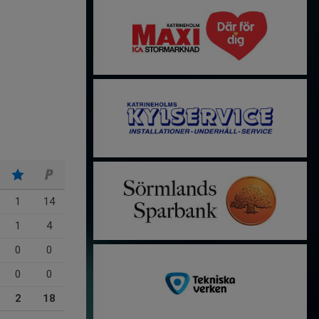
1
14
1
4
0
0
0
0
2
18