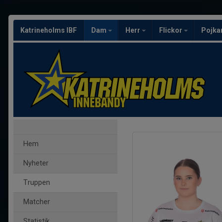
Katrineholms IBF
Dam
Herr
Flickor
Pojka
Hem
Nyheter
Truppen
Matcher
Statistik