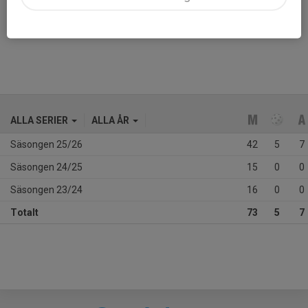
Ålder
16 år
Tidigare klubbar
Flens IBF
ALLA SERIER
ALLA ÅR
Säsongen 25/26
42
5
7
Säsongen 24/25
15
0
0
Säsongen 23/24
16
0
0
Totalt
73
5
7