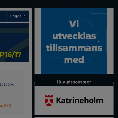
Logga in
P16/17
Huvudsponsorer
Facebook
via RSS