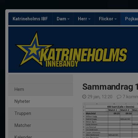
Katrineholms IBF
Dam
Herr
Flickor
Pojka
Sammandrag 1
Hem
29 jan, 12:20
7 komm
Nyheter
Truppen
Matcher
Kalender