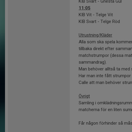
KIB Svart - Gnesta Gul
11:05
KIB Vit - Telge Vit
KIB Svart - Telge Röd
Utrustning/Kläder
Alla som ska spela kommer
tillbaka direkt efter samm
matchstrumpor (dessa matc
sammandrag).
Man behöver alltså ta med s
Har man inte fått strumpor t
Calle att man behöver stru
Övrigt
Samling i omklädningsrummet
matcherna för en liten sum
Får någon förhinder så mås