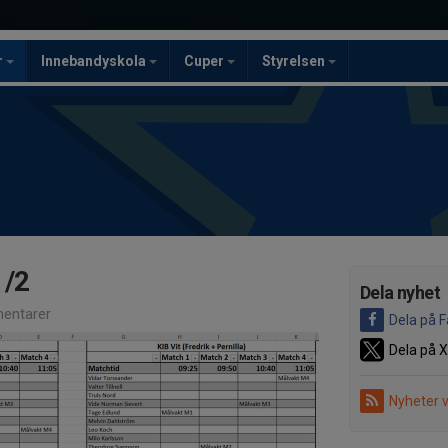
r
Innebandyskola
Cuper
Styrelsen
/2
Dela nyhet
entarer
Dela på 
Dela på X
Nyheter 