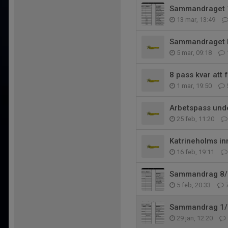
Sammandraget 
13 mar, 13:49
Sammandraget 
5 mar, 09:18
8 pass kvar att fy
1 mar, 19:50
Arbetspass unde
25 feb, 11:20
Katrineholms in
16 feb, 19:11
Sammandrag 8/2
5 feb, 20:33
Sammandrag 1/
29 jan, 12:20