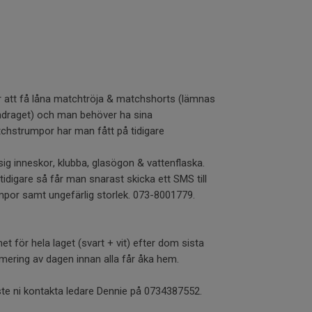
 att få låna matchtröja & matchshorts (lämnas
andraget) och man behöver ha sina
hstrumpor har man fått på tidigare
ig inneskor, klubba, glasögon & vattenflaska.
idigare så får man snarast skicka ett SMS till
mpor samt ungefärlig storlek. 073-8001779.
 för hela laget (svart + vit) efter dom sista
mering av dagen innan alla får åka hem.
te ni kontakta ledare Dennie på 0734387552.