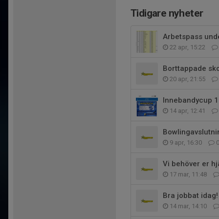
Tidigare nyheter
Arbetspass unde
22 apr, 15:22
Borttappade sk
20 apr, 21:55
Innebandycup 18
14 apr, 12:41
Bowlingavslutni
9 apr, 16:30
Vi behöver er hj
17 mar, 11:48
Bra jobbat idag!
14 mar, 14:10