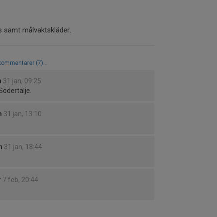
ts samt målvaktskläder.
 kommentarer (7)...
n
31 jan, 09:25
 Södertälje.
m
31 jan, 13:10
n
31 jan, 18:44
r
7 feb, 20:44