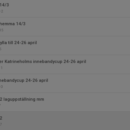
14/3
2
hemma 14/3
15
lla till 24-26 april
5
r Katrineholms innebandycup 24-26 april
1
nebandycup 24-26 april
0
 laguppställning mm
7
2
7