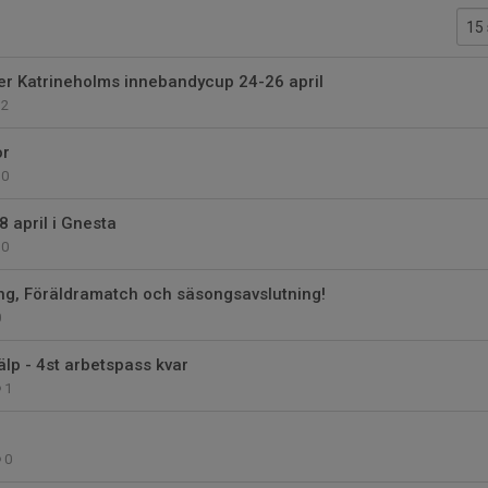
r Katrineholms innebandycup 24-26 april
2
or
0
 april i Gnesta
0
ng, Föräldramatch och säsongsavslutning!
0
älp - 4st arbetspass kvar
1
0