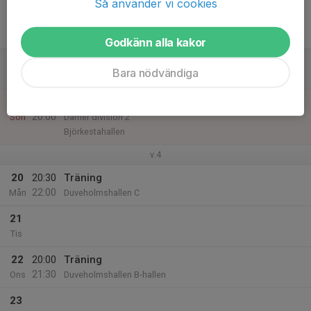
Så använder vi cookies
17
19:30
Match mot Trosa Edanö IBK
21:30
Fre
Damer division 2
Hedebyhallen
Godkänn alla kakor
18
Bara nödvändiga
Lör
19
18:00
Match mot Nykvarns IBF
20:00
Sön
Damer division 2
Björkestahallen
v.4
20
20:30
Träning
22:00
Mån
Duveholmshallen C
21
Tis
22
20:00
Träning
21:30
Ons
Duveholmshallen B-hallen
23