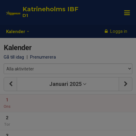
Katrineholms IBF
D1
Logga in
Kalender
Kalender
Gå till idag
|
Prenumerera
Januari 2025
1
Ons
2
Tor
3