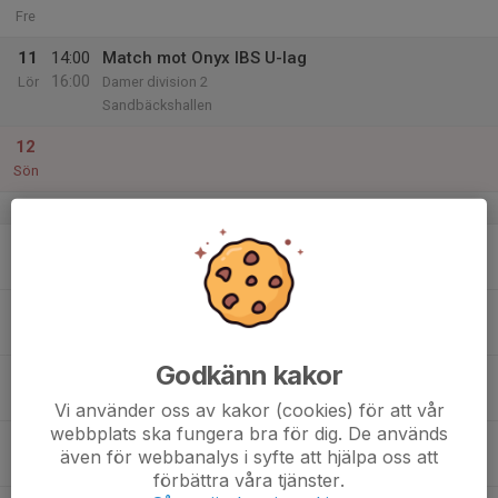
Fre
11
14:00
Match mot Onyx IBS U-lag
16:00
Lör
Damer division 2
Sandbäckshallen
12
Sön
v.3
13
20:30
Träning
22:00
Mån
Duveholmshallen C
14
Tis
Godkänn kakor
15
19:30
Träning
21:00
Ons
Duveholmshallen A
Vi använder oss av kakor (cookies) för att vår
webbplats ska fungera bra för dig. De används
16
även för webbanalys i syfte att hjälpa oss att
Tor
förbättra våra tjänster.