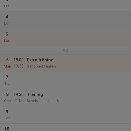
Fre
4
Lör
5
Sön
v.2
6
18:00
Extra träning
19:30
Mån
Sandbäckshallen
7
Tis
8
19:30
Träning
21:00
Ons
Duveholmshallen A
9
Tor
10