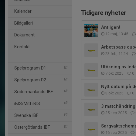
Kalender
Tidigare nyheter
Bildgalleri
Äntligen!
12 maj, 13:45
Dokument
Kontakt
Arbetspass cupe
23 feb, 11:24
Utökning av led
Spelprogram D1
7 okt 2025
0
Spelprogram D2
Nytt datum på 
Södermanlands IBF
3 okt 2025
0
iBIS/Mitt iBIS
3 matchändring
25 sep 2025
Svenska IBF
Sargvaktschema
Östergötlands IBF
16 sep 2025