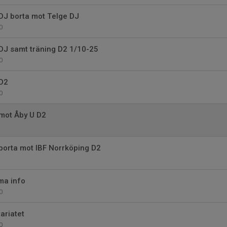
DJ borta mot Telge DJ
0
DJ samt träning D2 1/10-25
0
D2
0
mot Åby U D2
orta mot IBF Norrköping D2
ma info
0
ariatet
0