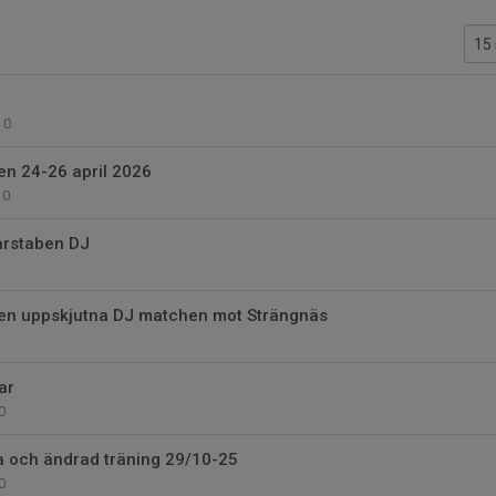
0
n 24-26 april 2026
0
arstaben DJ
den uppskjutna DJ matchen mot Strängnäs
ar
0
 och ändrad träning 29/10-25
0