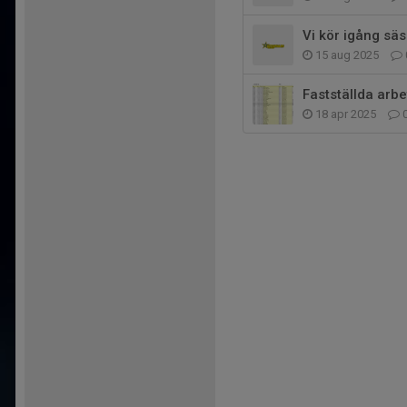
Vi kör igång sä
15 aug 2025
Fastställda arb
18 apr 2025