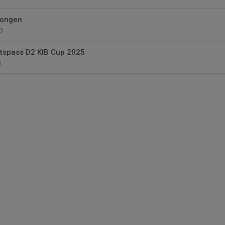
songen
0
etspass D2 KIB Cup 2025
0