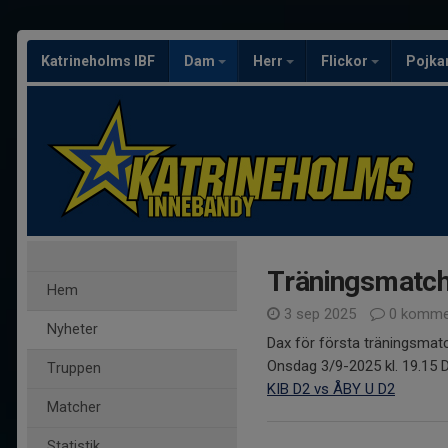
Katrineholms IBF
Dam
Herr
Flickor
Pojka
Träningsmatch
Hem
3 sep 2025
0 komme
Nyheter
Dax för första träningsma
Onsdag 3/9-2025 kl. 19.15
Truppen
KIB D2 vs ÅBY U D2
Matcher
Statistik