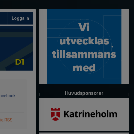
Logga in
D1
Huvudsponsorer
Facebook
via RSS