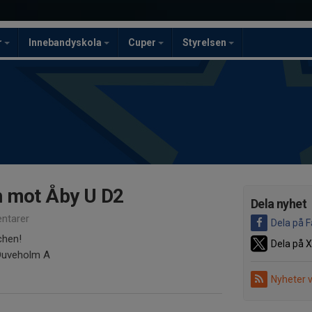
r
Innebandyskola
Cuper
Styrelsen
 mot Åby U D2
Dela nyhet
ntarer
Dela på 
tchen!
Dela på X
 Duveholm A
Nyheter 