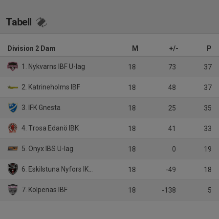
Tabell
Division 2 Dam
M
+/-
P
1. Nykvarns IBF U-lag
18
73
37
2. Katrineholms IBF
18
48
37
3. IFK Gnesta
18
25
35
4. Trosa Edanö IBK
18
41
33
5. Onyx IBS U-lag
18
0
19
6. Eskilstuna Nyfors IK/ IK Standard
18
-49
18
7. Kolpenäs IBF
18
-138
5