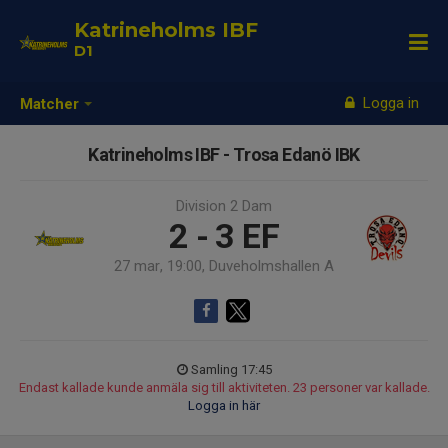
Katrineholms IBF
D1
Logga in
Matcher
Katrineholms IBF - Trosa Edanö IBK
Division 2 Dam
2 - 3
EF
27 mar, 19:00, Duveholmshallen A
Samling 17:45
Endast kallade kunde anmäla sig till aktiviteten. 23 personer var kallade.
Logga in här