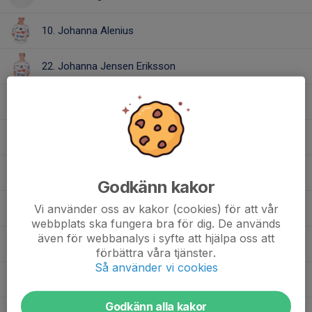
10. Johanna Alenius
22. Johanna Jensen Eriksson
8. Maja Hellberg
2. Maja Ljung
20. Matilda Håkansson
Godkänn kakor
Vi använder oss av kakor (cookies) för att vår
55. Molly Samuelsson
webbplats ska fungera bra för dig. De används
även för webbanalys i syfte att hjälpa oss att
4. Sandra Eriksson
förbättra våra tjänster.
Så använder vi cookies
77. Suphinya Setho
Godkänn alla kakor