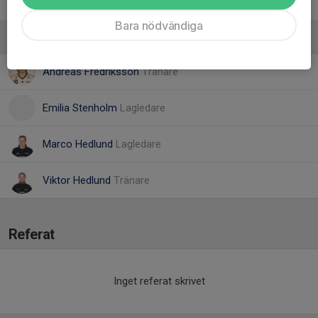
16. Therese Larsson
Bara nödvändiga
Ledare
Andreas Fredriksson
Tränare
Emilia Stenholm
Lagledare
Marco Hedlund
Lagledare
Viktor Hedlund
Tränare
Referat
Inget referat skrivet